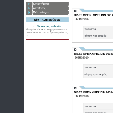
Καταστήματα
Αποθήκες
Πελατολόγιο
ΒΙΔΕΣ ΟΡΕΙΧ. ΦΡΕΖ.DIN 963 
963Β02006
Νέα - Ανακοινώσεις
Το νέο μας web site
ποσότητα
Μπορείτε τώρα να ενημερώνεστε και
μέσω Internet για τις δραστηριότητες
...
αίτηση προσφοράς
ΒΙΔΕΣ ΟΡΕΙΧ.ΦΡΕΖ.DIN 963 Μ
963Β02010
ποσότητα
αίτηση προσφοράς
ΒΙΔΕΣ ΟΡΕΙΧ.ΦΡΕΖ.DIN 963 Μ
963Β02016
ποσότητα
αίτηση προσφοράς