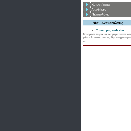
Καταστήματα
Αποθήκες
Πελατολόγιο
Νέα - Ανακοινώσεις
Το νέο μας web site
Μπορείτε τώρα να ενημερώνεστε και
μέσω Internet για τις δραστηριότητε
...