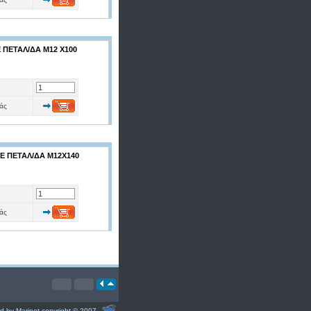
 ΠΕΤΑΛ/ΔΑ Μ12 Χ100
άς
ΜΕ ΠΕΤΑΛ/ΔΑ Μ12Χ140
άς
d by Marinet copyright © 2007