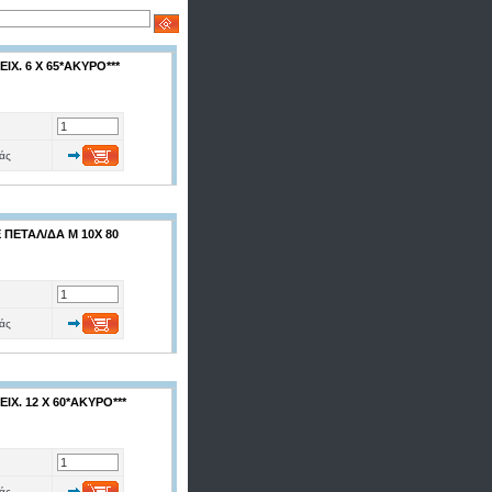
Χ. 6 Χ 65*ΑΚΥΡΟ***
άς
 ΠΕΤΑΛ/ΔΑ Μ 10Χ 80
άς
Χ. 12 Χ 60*ΑΚΥΡΟ***
άς