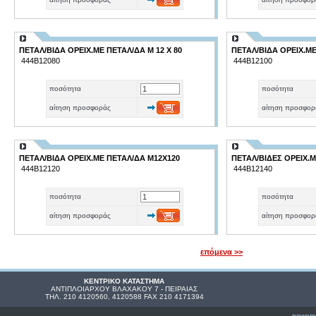
ΠΕΤΑΛ/ΒΙΔΑ ΟΡΕΙΧ.ΜΕ ΠΕΤΑΛ/ΔΑ Μ 12 Χ 80
ΠΕΤΑΛ/ΒΙΔΑ ΟΡΕΙΧ.ΜΕ
444Β12080
444Β12100
ποσότητα
ποσότητα
αίτηση προσφοράς
αίτηση προσφορ
ΠΕΤΑΛ/ΒΙΔΑ ΟΡΕΙΧ.ΜΕ ΠΕΤΑΛ/ΔΑ Μ12Χ120
ΠΕΤΑΛ/ΒΙΔΕΣ ΟΡΕΙΧ.
444Β12120
444Β12140
ποσότητα
ποσότητα
αίτηση προσφοράς
αίτηση προσφορ
επόμενα >>
ΚΕΝΤΡΙΚΟ ΚΑΤΑΣΤΗΜΑ
ΑΝΤΙΠΛΟΙΑΡΧΟΥ ΒΛΑΧΑΚΟΥ 7 - ΠΕΙΡΑΙΑΣ
ΤΗΛ. 210 4120560, 4120588 FAX 210 4171394
powere