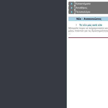
Καταστήματα
Αποθήκες
Πελατολόγιο
Νέα - Ανακοινώσεις
Το νέο μας web site
Μπορείτε τώρα να ενημερώνεστε και
μέσω Internet για τις δραστηριότητε
...