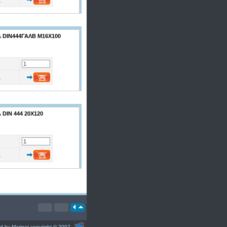
 DIN444ΓΑΛΒ Μ16Χ100
ς
DIN 444 20Χ120
ς
d by Marinet copyright © 2007