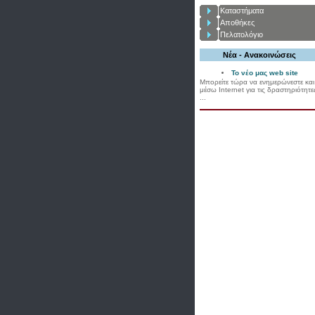
Καταστήματα
Αποθήκες
Πελατολόγιο
Νέα - Ανακοινώσεις
Το νέο μας web site
Μπορείτε τώρα να ενημερώνεστε και
μέσω Internet για τις δραστηριότητε
...