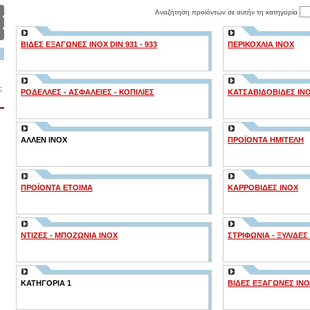
Αναζήτηση προϊόντων σε αυτήν τη κατηγορία
ΒΙΔΕΣ ΕΞΑΓΩΝΕΣ INOX DIN 931 - 933
ΠΕΡΙΚΟΧΛΙΑ INOX
ς
ΡΟΔΕΛΛΕΣ - ΑΣΦΑΛΕΙΕΣ - ΚΟΠΙΛΙΕΣ
ΚΑΤΣΑΒΙΔΟΒΙΔΕΣ IN
ΑΛΛΕΝ ΙΝΟΧ
ΠΡΟΪΟΝΤΑ ΗΜΙΤΕΛΗ
ΠΡΟΪΟΝΤΑ ΕΤΟΙΜΑ
ΚΑΡΡΟΒΙΔΕΣ INOX
ΝΤΙΖΕΣ - ΜΠΟΖΩΝΙΑ INOX
ΣΤΡΙΦΩΝΙΑ - ΞΥΛ/ΔΕΣ
ΚΑΤΗΓΟΡΙΑ 1
ΒΙΔΕΣ ΕΞΑΓΩΝΕΣ INO